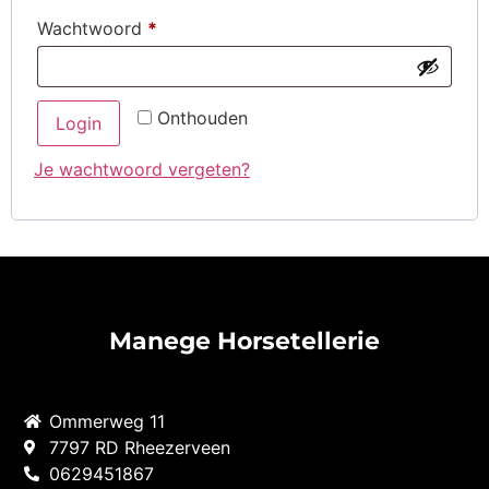
Wachtwoord
*
Onthouden
Login
Je wachtwoord vergeten?
Manege Horsetellerie
Ommerweg 11
7797 RD Rheezerveen
0629451867